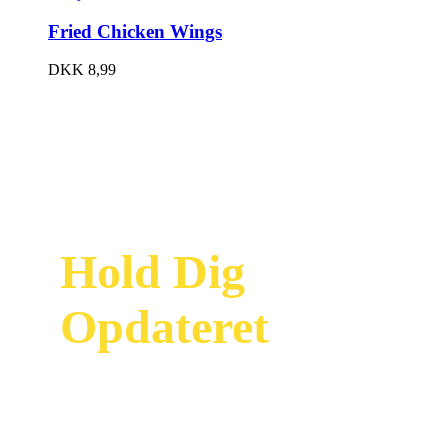
Fried Chicken Wings
DKK
8,99
Hold Dig
Opdateret
Modtag vores
nyhedsbrev og vær
først til at se vores
nyeste tilbud og