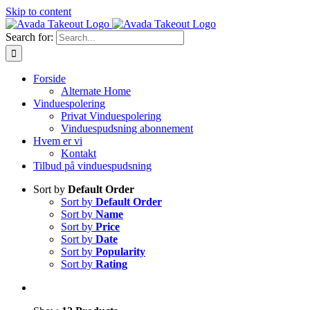
Skip to content
Search for:
Forside
Alternate Home
Vinduespolering
Privat Vinduespolering
Vinduespudsning abonnement
Hvem er vi
Kontakt
Tilbud på vinduespudsning
Sort by
Default Order
Sort by
Default Order
Sort by
Name
Sort by
Price
Sort by
Date
Sort by
Popularity
Sort by
Rating