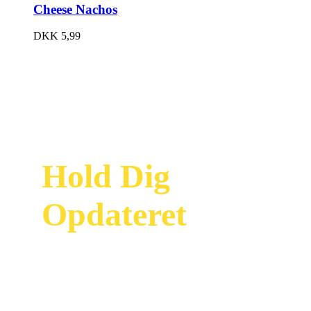
Cheese Nachos
DKK
5,99
Hold Dig
Opdateret
Modtag vores
nyhedsbrev og vær
først til at se vores
nyeste tilbud og
kampagner i din