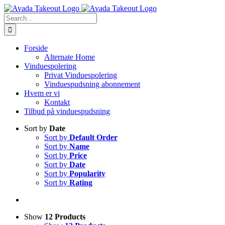
Skip
to
Search
content
for:
Forside
Alternate Home
Vinduespolering
Privat Vinduespolering
Vinduespudsning abonnement
Hvem er vi
Kontakt
Tilbud på vinduespudsning
Sort by
Date
Sort by
Default Order
Sort by
Name
Sort by
Price
Sort by
Date
Sort by
Popularity
Sort by
Rating
Show
12 Products