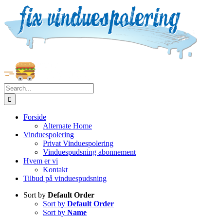
Skip
to
content
Search
for:
Forside
Alternate Home
Vinduespolering
Privat Vinduespolering
Vinduespudsning abonnement
Hvem er vi
Kontakt
Tilbud på vinduespudsning
Sort by
Default Order
Sort by
Default Order
Sort by
Name