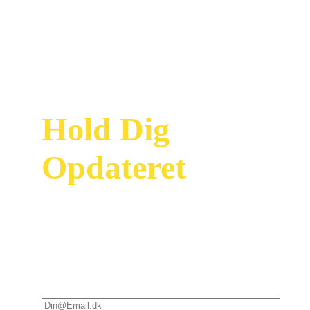
Hold Dig
Opdateret
Modtag vores
nyhedsbrev og vær
først til at se vores
nyeste tilbud og
kampagner i din
indbakke – (bare rolig,
der er ikke så mange) :