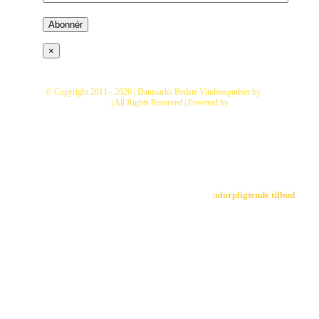
×
© Copyright 2011 -
2026 | Danmarks Bedste Vinduespudser by
Fix
Vinduespolering
| All Rights Reserved | Powered by
Danmarks
Bedste Vinduespudser
Toggle
Klik her for at modtage et uforpligtende tilbud
:uforpligtende tilbud
Sliding
Bar
Area