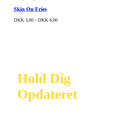
Skin On Fries
DKK
3,00
–
DKK
6,00
Hold Dig
Opdateret
Modtag vores
nyhedsbrev og vær
først til at se vores
nyeste tilbud og