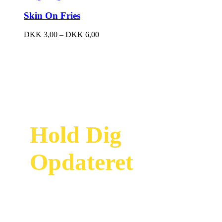
Skin On Fries
DKK
3,00
–
DKK
6,00
Hold Dig
Opdateret
Modtag vores
nyhedsbrev og vær
først til at se vores
nyeste tilbud og