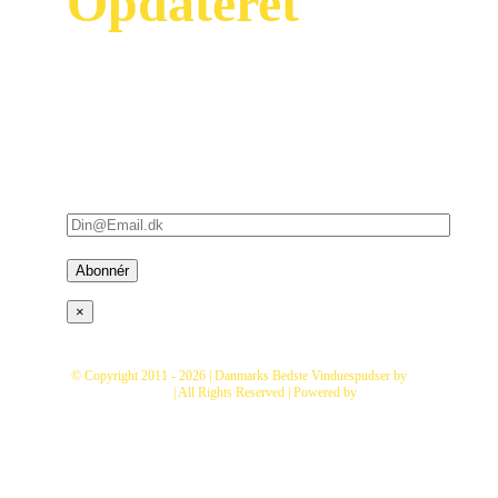
Opdateret
Modtag vores
nyhedsbrev og vær
først til at se vores
nyeste tilbud og
kampagner i din
indbakke – (bare rolig,
der er ikke så mange) :
×
© Copyright 2011 -
2026 | Danmarks Bedste Vinduespudser by
Fix
Vinduespolering
| All Rights Reserved | Powered by
Danmarks
Bedste Vinduespudser