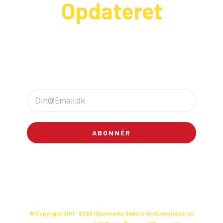
Opdateret
Modtag vores nyhedsbrev og vær først til at se
vores nyeste tilbud og kampagner i din indbakke
– (bare rolig, der er ikke så mange) :
© Copyright 2011 -
2026 | Danmarks Bedste Vinduespudser by