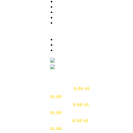
Menu
About
News
Contact Us
Cart
INFORMATION
My Account
Terms of Service
Privacy Policy
RING TIL OS
Mandag
–
8.00
til
16.00
Tirsdag
–
8.00 til
16.00
Onsdag
–
8.00 til
16.00