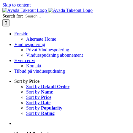
Skip to content
Search for:
Forside
Alternate Home
Vinduespolering
Privat Vinduespolering
Vinduespudsning abonnement
Hvem er vi
Kontakt
Tilbud på vinduespudsning
Sort by
Price
Sort by
Default Order
Sort by
Name
Sort by
Price
Sort by
Date
Sort by
Popularity
Sort by
Rating