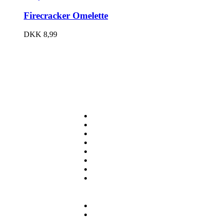
Firecracker Omelette
DKK
8,99
ORDER ONLINE
Appetizers
Burgers
Pizza
Fries
Sides
Desserts
Beverages
Specials
NAVIGATE
Home
Alternate Home