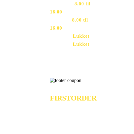
Torsdag
–
8.00 til
16.00
Fredag
–
8.00 til
16.00
Lørdag
–
Lukket
Søndag
–
Lukket
50591777
VOUCHER
Just Use The Code
FIRSTORDER
At Checkout