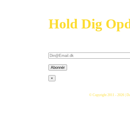
Hold Dig Opd
Modtag vores nyhedsbrev og vær først til a
kampagner i din indbakke – (bare rolig,
×
© Copyright 2011 -
2026 | D