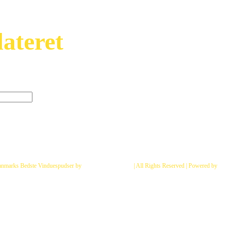
ateret
t se vores nyeste tilbud og
 der er ikke så mange) :
anmarks Bedste Vinduespudser by
Fix Vinduespolering
| All Rights Reserved | Powered by
Dan