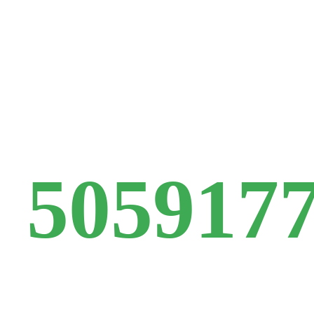
godt
tilbud
505917
allerede