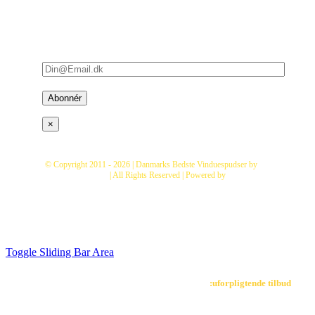
nyeste tilbud og
kampagner i din
indbakke – (bare rolig,
der er ikke så mange) :
×
© Copyright 2011 -
2026 | Danmarks Bedste Vinduespudser by
Fix
Vinduespolering
| All Rights Reserved | Powered by
Danmarks
Bedste Vinduespudser
Toggle Sliding Bar Area
Klik her for at modtage et uforpligtende tilbud
:uforpligtende tilbud