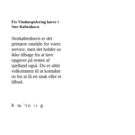
Fix Vinduespolering kører i
Stor København
Storkøbenhavn er det
primære område for vores
service, men det holder os
ikke tilbage fra at lave
opgaver på resten af
sjælland også. Du er altid
velkommen til at kontakte
os for at få en snak eller et
tilbud.
Ring
Kontakt os i dag
for et