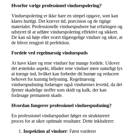
Hvorfor vælge professionel vinduespolering?
Vinduespolering er ikke bare en simpel opgave, som kan
klares hurtigt. Det kræver tid, præcision og de rigtige
materialer. Professionelle vinduespudsere har erfaringen og
udstyret til at udføre vinduespolering effektivt og sikkert.
De kan nå høje eller svært tilgængelige vinduer og sikre, at
de bliver rengjort til perfektion.
Fordele ved regelmæssig vinduespuds
At have klare og rene vinduer har mange fordele. Udover
det æstetiske aspekt, tillader rene vinduer mere naturligt lys
at trænge ind, hvilket kan forbedre dit humør og reducere
behovet for kunstig belysning. Regelmæssig
vinduespudsning forlænger også vinduernes levetid, da det
fjerner skadelige stoffer som skidt og kalk, der kan
forårsage permanent skade.
Hvordan fungerer professionel vinduespudsning?
En professionel vinduespudser følger en struktureret
proces for at sikre optimale resultater. Dette inkluderer:
Inspektion af vinduer
: Først vurderer