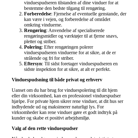
vinduespudseren tilstanden af dine vinduer for at
bestemme den bedste tilgang til rengøring.
Forberedelse
: Fjernelse af eventuelle genstande, der
kan være i vejen, og forberedelse af området
omkring vinduerne.
Rengøring
: Anvendelse af specialiserede
rengøringsmidler og værktøjer til at fjerne snavs,
pletter og striber.
Polering
: Efter rengøringen polerer
vinduespudseren vinduerne for at sikre, at de er
strålende og fri for striber.
Eftersyn
: Til sidst foretager vinduespudseren en
sidste inspektion for at sikre, at alt er perfekt.
Vinduespudsning til både privat og erhverv
Uanset om du har brug for vinduespolering til dit hjem
eller din virksomhed, kan en professionel vinduespudser
hjælpe. For private hjem sikrer rene vinduer, at dit hus ser
indbydende ud og maksimerer naturligt lys. For
virksomheder kan rene vinduer gøre et godt indtryk på
kunder og skabe et positivt arbejdsmiljø.
Valg af den rette vinduespudser