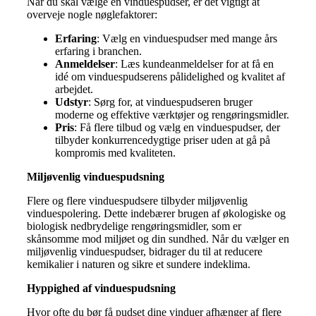
Når du skal vælge en vinduespudser, er det vigtigt at
overveje nogle nøglefaktorer:
Erfaring
: Vælg en vinduespudser med mange års
erfaring i branchen.
Anmeldelser
: Læs kundeanmeldelser for at få en
idé om vinduespudserens pålidelighed og kvalitet af
arbejdet.
Udstyr
: Sørg for, at vinduespudseren bruger
moderne og effektive værktøjer og rengøringsmidler.
Pris
: Få flere tilbud og vælg en vinduespudser, der
tilbyder konkurrencedygtige priser uden at gå på
kompromis med kvaliteten.
Miljøvenlig vinduespudsning
Flere og flere vinduespudsere tilbyder miljøvenlig
vinduespolering. Dette indebærer brugen af økologiske og
biologisk nedbrydelige rengøringsmidler, som er
skånsomme mod miljøet og din sundhed. Når du vælger en
miljøvenlig vinduespudser, bidrager du til at reducere
kemikalier i naturen og sikre et sundere indeklima.
Hyppighed af vinduespudsning
Hvor ofte du bør få pudset dine vinduer afhænger af flere