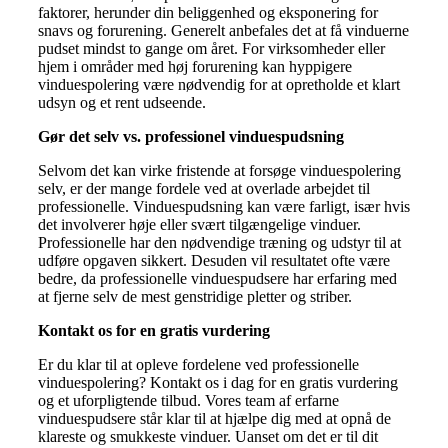
faktorer, herunder din beliggenhed og eksponering for
snavs og forurening. Generelt anbefales det at få vinduerne
pudset mindst to gange om året. For virksomheder eller
hjem i områder med høj forurening kan hyppigere
vinduespolering være nødvendig for at opretholde et klart
udsyn og et rent udseende.
Gør det selv vs. professionel vinduespudsning
Selvom det kan virke fristende at forsøge vinduespolering
selv, er der mange fordele ved at overlade arbejdet til
professionelle. Vinduespudsning kan være farligt, især hvis
det involverer høje eller svært tilgængelige vinduer.
Professionelle har den nødvendige træning og udstyr til at
udføre opgaven sikkert. Desuden vil resultatet ofte være
bedre, da professionelle vinduespudsere har erfaring med
at fjerne selv de mest genstridige pletter og striber.
Kontakt os for en gratis vurdering
Er du klar til at opleve fordelene ved professionelle
vinduespolering? Kontakt os i dag for en gratis vurdering
og et uforpligtende tilbud. Vores team af erfarne
vinduespudsere står klar til at hjælpe dig med at opnå de
klareste og smukkeste vinduer. Uanset om det er til dit