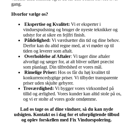
gang.
Hvorfor vælge os?
Ekspertise og Kvalitet:
Vi er eksperter i
vinduespudsning og bruger de nyeste teknikker og
udstyr for at sikre en fejlfri finish.
Pålidelighed:
Vi værdsætter din tid og dine behov.
Derfor kan du altid regne med, at vi møder op til
tiden og leverer som aftalt.
Overholdelse af Aftaler
: Vi tager dine aftaler
alvorligt og sørger for, at alt bliver udført præcist
som planlagt. Din tilfredshed er vores mål.
Rimelige Priser:
Hos os får du høj kvalitet til
konkurrencedygtige priser. Vi tilbyder transparente
priser uden skjulte gebyrer.
Troværdighed:
Vi bygger vores virksomhed på
tillid og ærlighed. Vores kunder kan altid stole på os,
og vi er stolte af vores gode omdømme.
Lad os tage os af dine vinduer, så du kan nyde
udsigten. Kontakt os i dag for et uforpligtende tilbud
og oplev forskellen med Fix Vinduespolering.