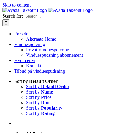
Skip to content
Search for:
Forside
Alternate Home
Vinduespolering
Privat Vinduespolering
Vinduespudsning abonnement
Hvem er vi
Kontakt
Tilbud på vinduespudsning
Sort by
Default Order
Sort by
Default Order
Sort by
Name
Sort by
Price
Sort by
Date
Sort by
Popularity
Sort by
Rating