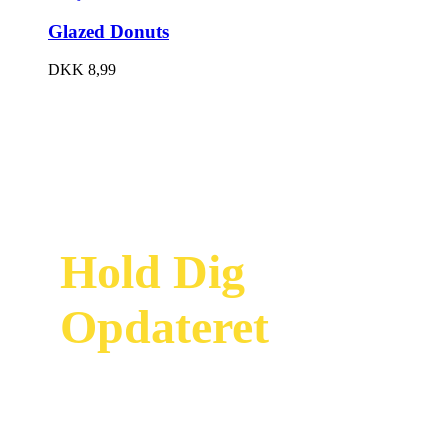
Glazed Donuts
DKK
8,99
Hold Dig
Opdateret
Modtag vores
nyhedsbrev og vær
først til at se vores
nyeste tilbud og