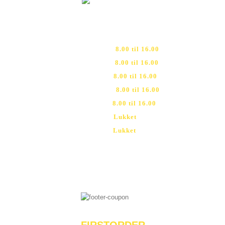
RING TIL OS
Mandag
–
8.00
til 16.00
Tirsdag
–
8.00 til 16.00
Onsdag
–
8.00 til 16.00
Torsdag
–
8.00 til 16.00
Fredag
–
8.00 til 16.00
Lørdag
–
Lukket
Søndag
–
Lukket
50591777
VOUCHER
Just Use The Code