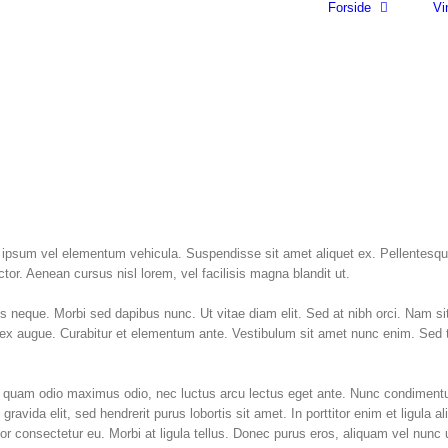
Forside
Vi
es ipsum vel elementum vehicula. Suspendisse sit amet aliquet ex. Pellentes
r. Aenean cursus nisl lorem, vel facilisis magna blandit ut.
is neque. Morbi sed dapibus nunc. Ut vitae diam elit. Sed at nibh orci. Nam s
t ex augue. Curabitur et elementum ante. Vestibulum sit amet nunc enim. Sed t
s, quam odio maximus odio, nec luctus arcu lectus eget ante. Nunc condiment
avida elit, sed hendrerit purus lobortis sit amet. In porttitor enim et ligula 
or consectetur eu. Morbi at ligula tellus. Donec purus eros, aliquam vel nunc u