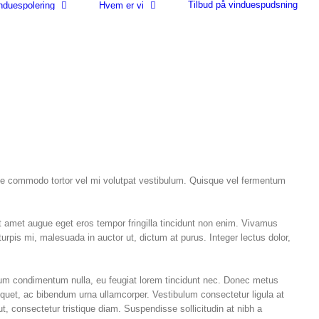
Tilbud på vinduespudsning
nduespolering
Hvem er vi
que commodo tortor vel mi volutpat vestibulum. Quisque vel fermentum
it amet augue eget eros tempor fringilla tincidunt non enim. Vivamus
urpis mi, malesuada in auctor ut, dictum at purus. Integer lectus dolor,
um condimentum nulla, eu feugiat lorem tincidunt nec. Donec metus
aliquet, ac bibendum urna ullamcorper. Vestibulum consectetur ligula at
t, consectetur tristique diam. Suspendisse sollicitudin at nibh a