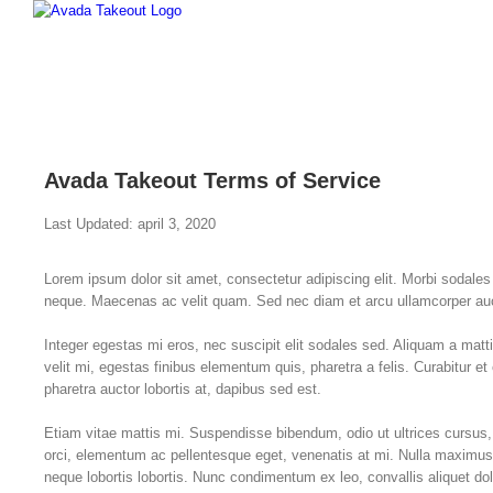
Skip
to
content
Avada Takeout Terms of Service
Last Updated: april 3, 2020
Lorem ipsum dolor sit amet, consectetur adipiscing elit. Morbi sodal
neque. Maecenas ac velit quam. Sed nec diam et arcu ullamcorper aucto
Integer egestas mi eros, nec suscipit elit sodales sed. Aliquam a matt
velit mi, egestas finibus elementum quis, pharetra a felis. Curabitur e
pharetra auctor lobortis at, dapibus sed est.
Etiam vitae mattis mi. Suspendisse bibendum, odio ut ultrices cursu
orci, elementum ac pellentesque eget, venenatis at mi. Nulla maximus gr
neque lobortis lobortis. Nunc condimentum ex leo, convallis aliquet dol