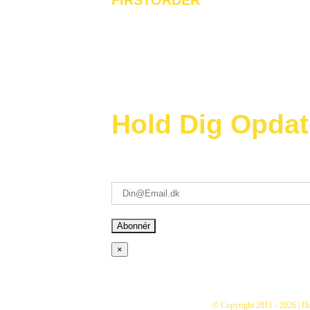
FIRSTORDER
At Checkout
Hold Dig Opdat
Modtag vores nyhedsbrev og vær først til at
kampagner i din indbakke – (bare rolig, 
×
© Copyright 2011 -
2026 | D