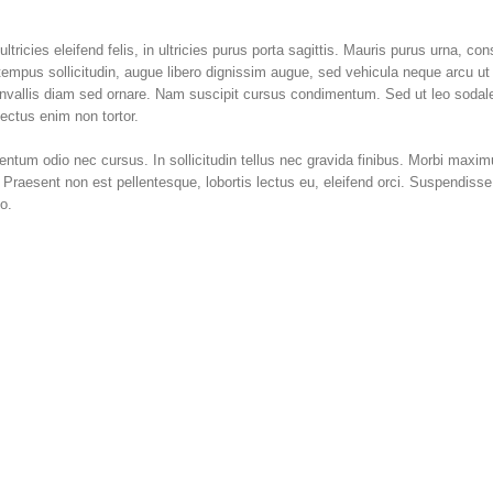
tricies eleifend felis, in ultricies purus porta sagittis. Mauris purus urna, c
 tempus sollicitudin, augue libero dignissim augue, sed vehicula neque arcu 
vallis diam sed ornare. Nam suscipit cursus condimentum. Sed ut leo sodales,
lectus enim non tortor.
mentum odio nec cursus. In sollicitudin tellus nec gravida finibus. Morbi maximus
Praesent non est pellentesque, lobortis lectus eu, eleifend orci. Suspendisse
o.