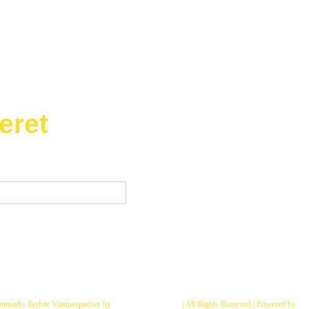
eret
 se vores nyeste tilbud og
der er ikke så mange) :
anmarks Bedste Vinduespudser by
Fix Vinduespolering
| All Rights Reserved | Powered by
Dan