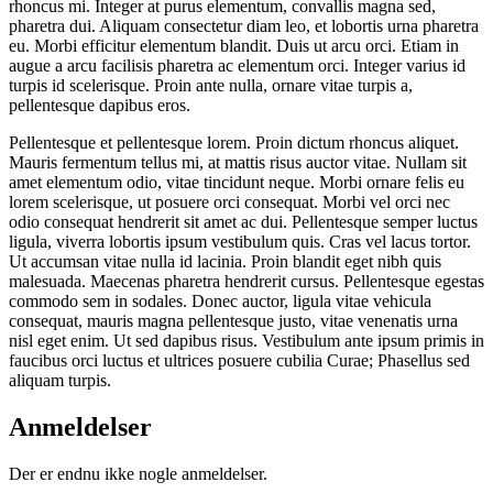
rhoncus mi. Integer at purus elementum, convallis magna sed,
pharetra dui. Aliquam consectetur diam leo, et lobortis urna pharetra
eu. Morbi efficitur elementum blandit. Duis ut arcu orci. Etiam in
augue a arcu facilisis pharetra ac elementum orci. Integer varius id
turpis id scelerisque. Proin ante nulla, ornare vitae turpis a,
pellentesque dapibus eros.
Pellentesque et pellentesque lorem. Proin dictum rhoncus aliquet.
Mauris fermentum tellus mi, at mattis risus auctor vitae. Nullam sit
amet elementum odio, vitae tincidunt neque. Morbi ornare felis eu
lorem scelerisque, ut posuere orci consequat. Morbi vel orci nec
odio consequat hendrerit sit amet ac dui. Pellentesque semper luctus
ligula, viverra lobortis ipsum vestibulum quis. Cras vel lacus tortor.
Ut accumsan vitae nulla id lacinia. Proin blandit eget nibh quis
malesuada. Maecenas pharetra hendrerit cursus. Pellentesque egestas
commodo sem in sodales. Donec auctor, ligula vitae vehicula
consequat, mauris magna pellentesque justo, vitae venenatis urna
nisl eget enim. Ut sed dapibus risus. Vestibulum ante ipsum primis in
faucibus orci luctus et ultrices posuere cubilia Curae; Phasellus sed
aliquam turpis.
Anmeldelser
Der er endnu ikke nogle anmeldelser.