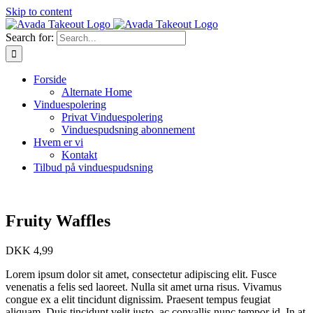
Skip to content
Search for:
Forside
Alternate Home
Vinduespolering
Privat Vinduespolering
Vinduespudsning abonnement
Hvem er vi
Kontakt
Tilbud på vinduespudsning
Fruity Waffles
DKK
4,99
Lorem ipsum dolor sit amet, consectetur adipiscing elit. Fusce
venenatis a felis sed laoreet. Nulla sit amet urna risus. Vivamus
congue ex a elit tincidunt dignissim. Praesent tempus feugiat
aliquam. Duis tincidunt velit justo, ac convallis nunc tempor id. In at