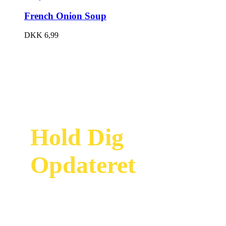
French Onion Soup
DKK
6,99
Hold Dig
Opdateret
Modtag vores
nyhedsbrev og vær
først til at se vores
nyeste tilbud og