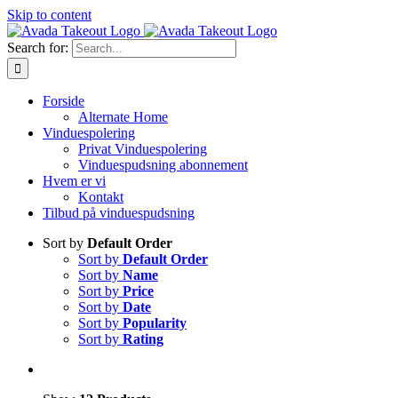
Skip to content
Search for:
Forside
Alternate Home
Vinduespolering
Privat Vinduespolering
Vinduespudsning abonnement
Hvem er vi
Kontakt
Tilbud på vinduespudsning
Sort by
Default Order
Sort by
Default Order
Sort by
Name
Sort by
Price
Sort by
Date
Sort by
Popularity
Sort by
Rating