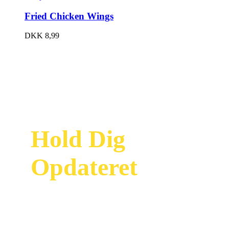
Fried Chicken Wings
DKK
8,99
Hold Dig
Opdateret
Modtag vores
nyhedsbrev og vær
først til at se vores
nyeste tilbud og