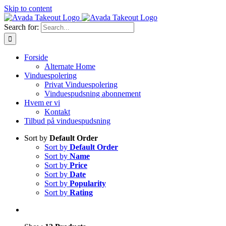
Skip to content
Search for:
Forside
Alternate Home
Vinduespolering
Privat Vinduespolering
Vinduespudsning abonnement
Hvem er vi
Kontakt
Tilbud på vinduespudsning
Sort by
Default Order
Sort by
Default Order
Sort by
Name
Sort by
Price
Sort by
Date
Sort by
Popularity
Sort by
Rating