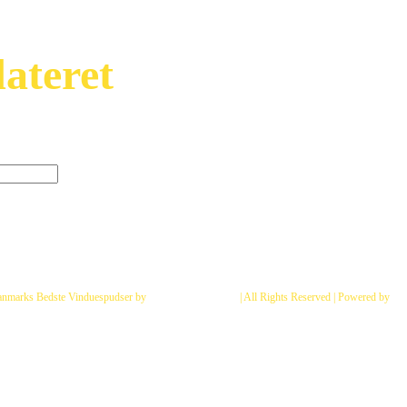
ateret
t se vores nyeste tilbud og
 der er ikke så mange) :
anmarks Bedste Vinduespudser by
Fix Vinduespolering
| All Rights Reserved | Powered by
Dan