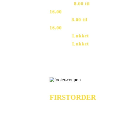
Torsdag
–
8.00 til
16.00
Fredag
–
8.00 til
16.00
Lørdag
–
Lukket
Søndag
–
Lukket
50591777
VOUCHER
Just Use The Code
FIRSTORDER
At Checkout