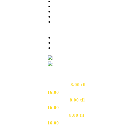
Menu
About
News
Contact Us
Cart
INFORMATION
My Account
Terms of Service
Privacy Policy
RING TIL OS
Mandag
–
8.00
til
16.00
Tirsdag
–
8.00 til
16.00
Onsdag
–
8.00 til
16.00