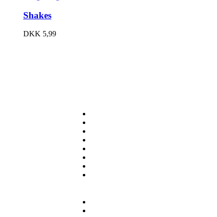
Shakes
DKK
5,99
ORDER ONLINE
Appetizers
Burgers
Pizza
Fries
Sides
Desserts
Beverages
Specials
NAVIGATE
Home
Alternate Home