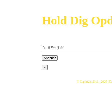
Hold Dig Opd
Modtag vores nyhedsbrev og vær først til a
kampagner i din indbakke – (bare rolig,
×
© Copyright 2011 -
2026 | D