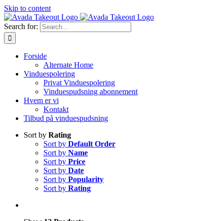
Skip to content
Search for:
Forside
Alternate Home
Vinduespolering
Privat Vinduespolering
Vinduespudsning abonnement
Hvem er vi
Kontakt
Tilbud på vinduespudsning
Sort by
Rating
Sort by
Default Order
Sort by
Name
Sort by
Price
Sort by
Date
Sort by
Popularity
Sort by
Rating