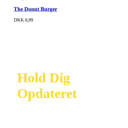
The Donut Burger
DKK
6,99
Hold Dig
Opdateret
Modtag vores
nyhedsbrev og vær
først til at se vores
nyeste tilbud og