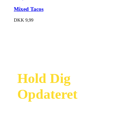
Mixed Tacos
DKK
9,99
Hold Dig
Opdateret
Modtag vores
nyhedsbrev og vær
først til at se vores
nyeste tilbud og