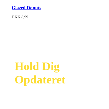
Glazed Donuts
DKK
8,99
Hold Dig
Opdateret
Modtag vores
nyhedsbrev og vær
først til at se vores
nyeste tilbud og