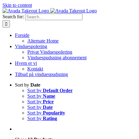
Skip to content
Search for:
Forside
Alternate Home
Vinduespolering
Privat Vinduespolering
Vinduespudsning abonnement
Hvem er vi
Kontakt
Tilbud på vinduespudsning
Sort by
Date
Sort by
Default Order
Sort by
Name
Sort by
Price
Sort by
Date
Sort by
Popularity
Sort by
Rating