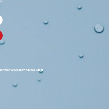
ud
Danmarks Bedste Vinduespudser