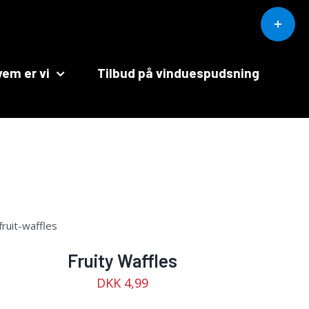
Toggle
Sliding
Bar
Area
em er vi
Tilbud på vinduespudsning
Fruity Waffles
DKK
4,99