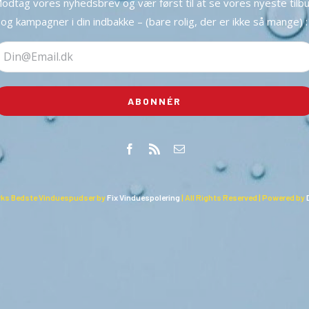
odtag vores nyhedsbrev og vær først til at se vores nyeste tilb
og kampagner i din indbakke – (bare rolig, der er ikke så mange) :
ks Bedste Vinduespudser by
Fix Vinduespolering
| All Rights Reserved | Powered by