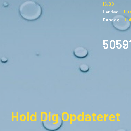
16.00
Lørdag
–
Lu
Søndag
–
Lu
5059
Hold Dig Opdateret