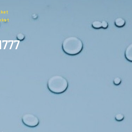
kket
kket
1777