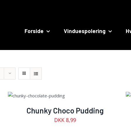
Search
for:
Forside
Vinduespolering
Hv
TILFØJ TIL
KURV
/
DETAILS
Chunky Choco Pudding
DKK
8,99