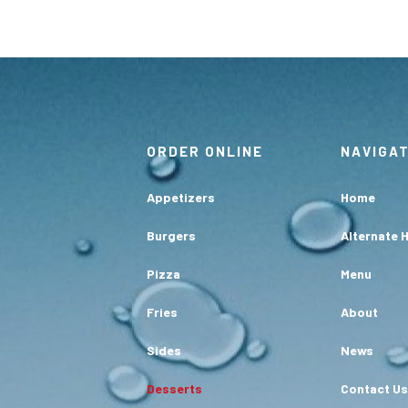
ORDER ONLINE
NAVIGA
Appetizers
Home
Burgers
Alternate 
Pizza
Menu
Fries
About
Sides
News
Desserts
Contact Us