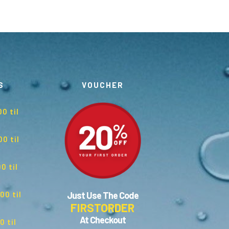
S
VOUCHER
00
til
00 til
0 til
00 til
Just Use The Code
FIRSTORDER
At Checkout
0 til